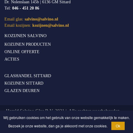
Dr. Nolenslaan 145b | 6136 GM Sittard
Tel:
046 - 451 20 86
Email glas:
salvino@salvino.nl
Email kozijnen:
kozijnen@salvino.nl
KOZIJNEN SALVINO
KOZIJNEN PRODUCTEN
ONLINE OFFERTE
ACTIES
GLASHANDEL SITTARD
KOZIJNEN SITTARD
GLAZEN DEUREN
Harald Salvino Glas B.V. 2021 | Alle rechten voorbehouden
Wij gebruiken cookies om het gebruik van onze website gemakkelijk te maken.
Privacy & Cookie Statement
Bezoek je onze website, dan ga je akkoord met onze cookies.
Ok